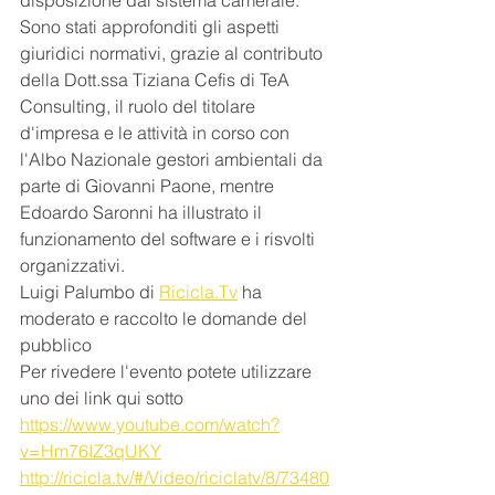
disposizione dal sistema camerale.
Sono stati approfonditi gli aspetti 
giuridici normativi, grazie al contributo 
della Dott.ssa Tiziana Cefis di TeA 
Consulting, il ruolo del titolare 
d'impresa e le attività in corso con 
l'Albo Nazionale gestori ambientali da 
parte di Giovanni Paone, mentre 
Edoardo Saronni ha illustrato il 
funzionamento del software e i risvolti 
organizzativi.
Luigi Palumbo di 
Ricicla.Tv
 ha 
moderato e raccolto le domande del 
pubblico
Per rivedere l'evento potete utilizzare 
uno dei link qui sotto
https://www.youtube.com/watch?
v=Hm76IZ3qUKY
http://ricicla.tv/#/Video/riciclatv/8/73480